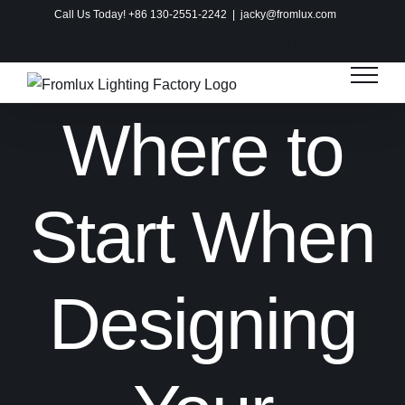
Skip
Call Us Today! +86 130-2551-2242
|
jacky@fromlux.com
to
Instagram
Facebook
X
Pinte
content
Where to
Start When
Designing