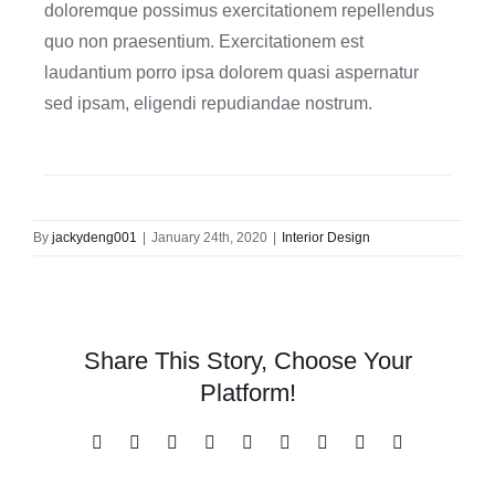
doloremque possimus exercitationem repellendus
quo non praesentium. Exercitationem est
laudantium porro ipsa dolorem quasi aspernatur
sed ipsam, eligendi repudiandae nostrum.
By
jackydeng001
|
January 24th, 2020
|
Interior Design
Share This Story, Choose Your
Platform!
Facebook
X
Reddit
LinkedIn
WhatsApp
Tumblr
Pinterest
Vk
Email